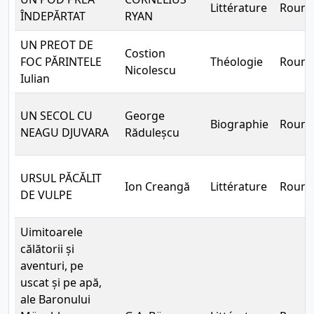
Littérature
Rouma
ÎNDEPĂRTAT
RYAN
UN PREOT DE
Costion
FOC PĂRINTELE
Théologie
Rouma
Nicolescu
Iulian
UN SECOL CU
George
Biographie
Rouma
NEAGU DJUVARA
Răduleșcu
URSUL PĂCĂLIT
Ion Creangă
Littérature
Rouma
DE VULPE
Uimitoarele
călătorii și
aventuri, pe
uscat și pe apă,
ale Baronului