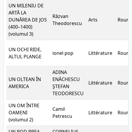
UN MILENIU DE
ARTĂ LA
Răzvan
DUNĂREA DE JOS
Arts
Rouma
Theodorescu
(400–1400)
(volumul 3)
UN OCHI RIDE,
ionel pop
Littérature
Rouma
ALTUL PLANGE
ADINA
UN OLTEAN ÎN
ENĂCHESCU
Littérature
Rouma
AMERICA
ŞTEFAN
TEODORESCU
UN OM ÎNTRE
Camil
OAMENI
Littérature
Rouma
Petrescu
(volumul 2)
UN POD PREA
CORNELIUS