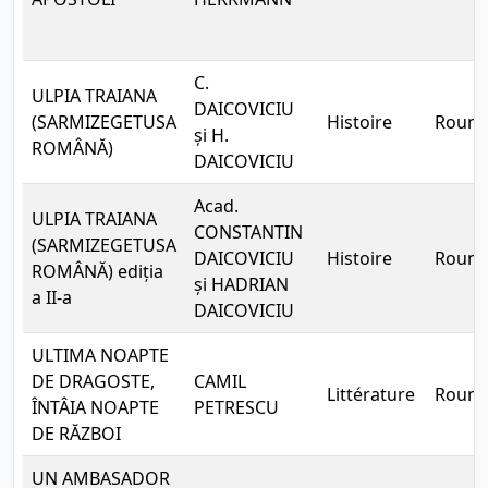
C.
ULPIA TRAIANA
DAICOVICIU
(SARMIZEGETUSA
Histoire
Rouma
și H.
ROMÂNĂ)
DAICOVICIU
Acad.
ULPIA TRAIANA
CONSTANTIN
(SARMIZEGETUSA
DAICOVICIU
Histoire
Rouma
ROMÂNĂ) ediția
și HADRIAN
a II-a
DAICOVICIU
ULTIMA NOAPTE
DE DRAGOSTE,
CAMIL
Littérature
Rouma
ÎNTÂIA NOAPTE
PETRESCU
DE RĂZBOI
UN AMBASADOR