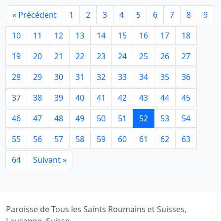
« Précédent
1
2
3
4
5
6
7
8
9
10
11
12
13
14
15
16
17
18
19
20
21
22
23
24
25
26
27
28
29
30
31
32
33
34
35
36
37
38
39
40
41
42
43
44
45
46
47
48
49
50
51
52
53
54
55
56
57
58
59
60
61
62
63
64
Suivant »
Paroisse de Tous les Saints Roumains et Suisses,