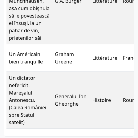
Münchhausen,
G.A. Bürger
Littérature
Rouma
așa cum obişnuia
să le povestească
el însuși, la un
pahar de vin,
prietenilor săi
Un Américain
Graham
Littérature
França
bien tranquille
Greene
Un dictator
nefericit.
Mareșalul
Generalul Ion
Antonescu.
Histoire
Rouma
Gheorghe
(Calea României
spre Statul
satelit)