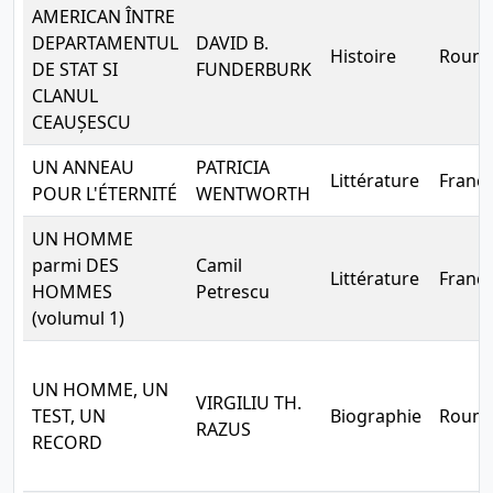
AMERICAN ÎNTRE
DEPARTAMENTUL
DAVID B.
Histoire
Rouma
DE STAT SI
FUNDERBURK
CLANUL
CEAUȘESCU
UN ANNEAU
PATRICIA
Littérature
França
POUR L'ÉTERNITÉ
WENTWORTH
UN HOMME
parmi DES
Camil
Littérature
França
HOMMES
Petrescu
(volumul 1)
UN HOMME, UN
VIRGILIU TH.
TEST, UN
Biographie
Rouma
RAZUS
RECORD