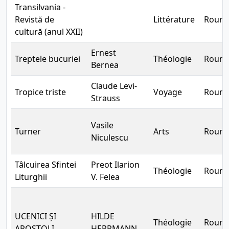
Transilvania -
Revistă de
Littérature
Rouma
cultură (anul XXII)
Ernest
Treptele bucuriei
Théologie
Rouma
Bernea
Claude Levi-
Tropice triste
Voyage
Rouma
Strauss
Vasile
Turner
Arts
Rouma
Niculescu
Tâlcuirea Sfintei
Preot Ilarion
Théologie
Rouma
Liturghii
V. Felea
UCENICI ȘI
HILDE
Théologie
Rouma
APOSTOLI
HERRMANN