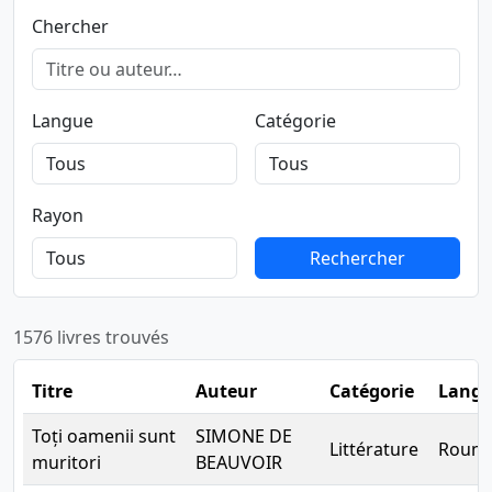
Chercher
Langue
Catégorie
Rayon
Rechercher
Rechercher
1576 livres trouvés
Titre
Auteur
Catégorie
Lang
Toți oamenii sunt
SIMONE DE
Littérature
Rouma
muritori
BEAUVOIR