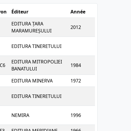
yon
Éditeur
Année
EDITURA ȚARA
2012
MARAMUREȘULUI
EDITURA TINERETULUI
EDITURA MITROPOLIEI
 C6
1984
BANATULUI
EDITURA MINERVA
1972
EDITURA TINERETULUI
NEMIRA
1996
 F3
EDITURA MERIDIANE
1966