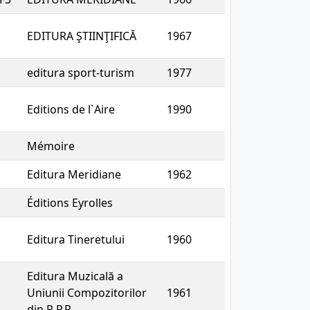
EDITURA ŞTIINŢIFICĂ
1967
editura sport-turism
1977
Editions de l`Aire
1990
Mémoire
Editura Meridiane
1962
Éditions Eyrolles
Editura Tineretului
1960
Editura Muzicală a
Uniunii Compozitorilor
1961
din R.P.R.