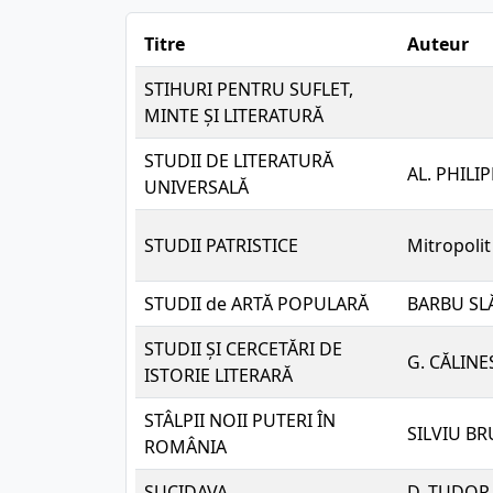
Titre
Auteur
STIHURI PENTRU SUFLET,
MINTE ȘI LITERATURĂ
STUDII DE LITERATURĂ
AL. PHILI
UNIVERSALĂ
STUDII PATRISTICE
Mitropol
STUDII de ARTĂ POPULARĂ
BARBU SL
STUDII ȘI CERCETĂRI DE
G. CĂLIN
ISTORIE LITERARĂ
STÂLPII NOII PUTERI ÎN
SILVIU B
ROMÂNIA
SUCIDAVA
D. TUDOR