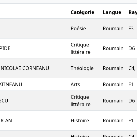
Catégorie
Langue
Ra
Poésie
Roumain
F3
Critique
PPIDE
Roumain
D6
littéraire
it NICOLAE CORNEANU
Théologie
Roumain
C4,
ĂTINEANU
Arts
Roumain
E1
Critique
ESCU
Roumain
D6
littéraire
RUCAN
Histoire
Roumain
F1
Histoire
Roumain
C4,