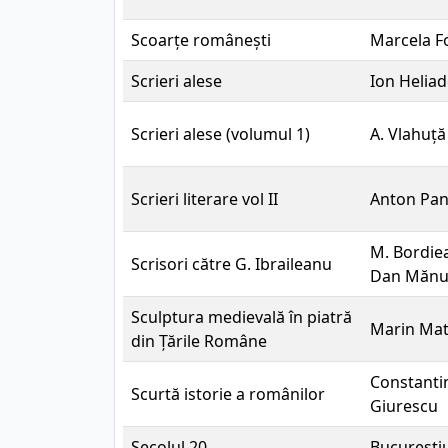
Scoarțe românești
Marcela F
Scrieri alese
Ion Helia
Scrieri alese (volumul 1)
A. Vlahuță
Scrieri literare vol II
Anton Pa
M. Bordiea
Scrisori către G. Ibraileanu
Dan Mănuc
Sculptura medievală în piatră
Marin Mat
din Țările Române
Constantin
Scurtă istorie a românilor
Giurescu
Secolul 20
București