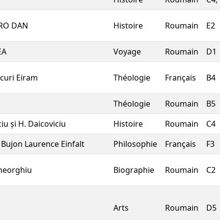
PRO DAN
Histoire
Roumain
E2
EA
Voyage
Roumain
D1
curi Eiram
Théologie
Français
B4
Théologie
Roumain
B5
iu și H. Daicoviciu
Histoire
Roumain
C4
 Bujon Laurence Einfalt
Philosophie
Français
F3
heorghiu
Biographie
Roumain
C2
Arts
Roumain
D5