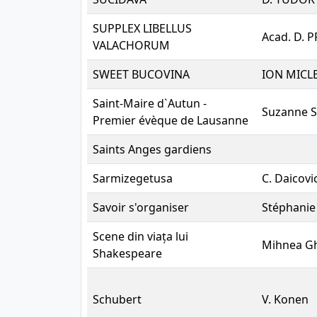
SUPPLEX LIBELLUS
Acad. D. 
VALACHORUM
SWEET BUCOVINA
ION MICL
Saint-Maire d`Autun -
Suzanne S
Premier évèque de Lausanne
Saints Anges gardiens
Sarmizegetusa
C. Daicovic
Savoir s'organiser
Stéphanie
Scene din viața lui
Mihnea G
Shakespeare
Schubert
V. Konen