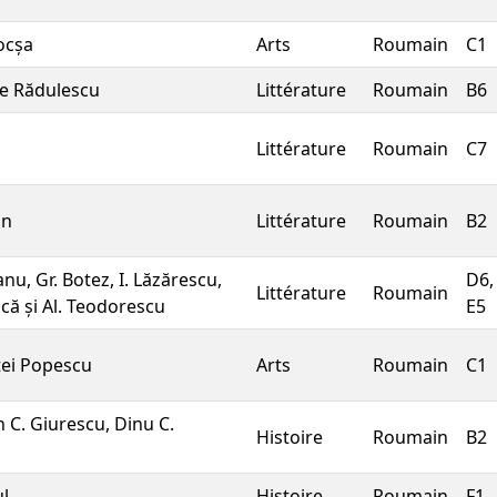
ocșa
Arts
Roumain
C1
de Rădulescu
Littérature
Roumain
B6
Littérature
Roumain
C7
nn
Littérature
Roumain
B2
nu, Gr. Botez, I. Lăzărescu,
D6,
Littérature
Roumain
ă și Al. Teodorescu
E5
ei Popescu
Arts
Roumain
C1
 C. Giurescu, Dinu C.
Histoire
Roumain
B2
ul
Histoire
Roumain
F1