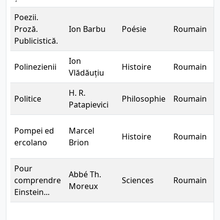
Poezii.
Proză.
Ion Barbu
Poésie
Roumain
C
Publicistică.
Ion
Polinezienii
Histoire
Roumain
E
Vlădăuțiu
H. R.
Politice
Philosophie
Roumain
B
Patapievici
Pompei ed
Marcel
Histoire
Roumain
C
ercolano
Brion
Pour
Abbé Th.
comprendre
Sciences
Roumain
B
Moreux
Einstein...