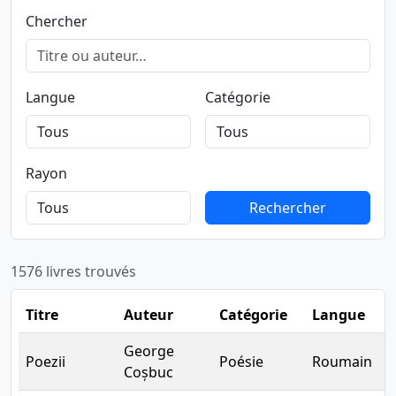
Chercher
Langue
Catégorie
Rayon
Rechercher
Rechercher
1576 livres trouvés
Titre
Auteur
Catégorie
Langue
R
George
Poezii
Poésie
Roumain
B
Coșbuc