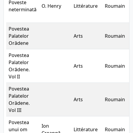
Poveste
O. Henry
Littérature
Roumain
C
neterminată
Povestea
Palatelor
Arts
Roumain
B
Orădene
Povestea
Palatelor
Arts
Roumain
B
Orădene.
Vol II
Povestea
Palatelor
Arts
Roumain
B
Orădene.
Vol III
Povestea
Ion
unui om
Littérature
Roumain
E