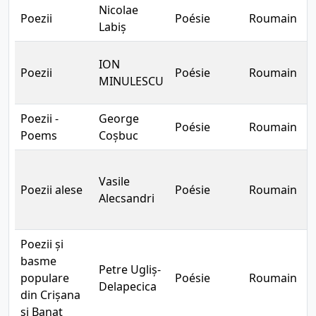
Nicolae
Poezii
Poésie
Roumain
C
Labiș
ION
Poezii
Poésie
Roumain
C
MINULESCU
Poezii -
George
Poésie
Roumain
C
Poems
Coșbuc
Vasile
Poezii alese
Poésie
Roumain
C
Alecsandri
Poezii și
basme
Petre Ugliș-
populare
Poésie
Roumain
B
Delapecica
din Crișana
și Banat