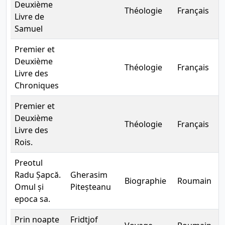
Deuxième
Théologie
Français
B
Livre de
Samuel
Premier et
Deuxième
Théologie
Français
B
Livre des
Chroniques
Premier et
Deuxième
Théologie
Français
B
Livre des
Rois.
Preotul
Radu Șapcă.
Gherasim
Biographie
Roumain
B
Omul și
Piteșteanu
epoca sa.
Prin noapte
Fridtjof