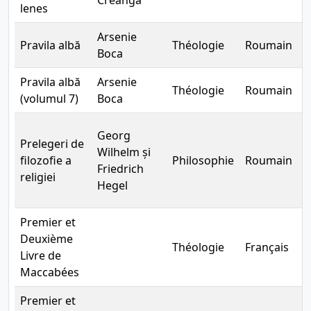
Creangă
lenes
Arsenie
Pravila albă
Théologie
Roumain
E
Boca
Pravila albă
Arsenie
Théologie
Roumain
E
(volumul 7)
Boca
Georg
Prelegeri de
Wilhelm și
filozofie a
Philosophie
Roumain
D
Friedrich
religiei
Hegel
Premier et
Deuxième
Théologie
Français
B
Livre de
Maccabées
Premier et