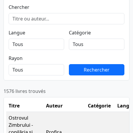
Chercher
Langue
Catégorie
Rayon
Rechercher
Rechercher
1576 livres trouvés
Titre
Auteur
Catégorie
Langu
Ostrovul
Zimbrului -
copilăria și
Profira