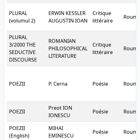
PLURAL
ERWIN KESSLER
Critique
Rouma
(volumul 2)
AUGUSTIN IOAN
littéraire
PLURAL
ROMANIAN
3/2000 THE
Critique
PHILOSOPHICAL
Rouma
SEDUCTIVE
littéraire
LITERATURE
DISCOURSE
POEZII
P. Cerna
Poésie
Rouma
Preot ION
POEZII
Poésie
Rouma
IONESCU
POEZII
MIHAI
Poésie
Rouma
(English)
EMINESCU