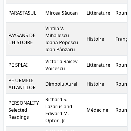
PARASTASUL
Mircea Săucan
Littérature
Rouma
Vintilă V.
PAYSANS DE
Mihăilescu
Histoire
França
L'HISTOIRE
Ioana Popescu
Ioan Pânzaru
Victoria Raicev-
PE SPLAI
Littérature
Rouma
Voicescu
PE URMELE
Dimboiu Aurel
Histoire
Rouma
ATLANTILOR
Richard S.
PERSONALITY
Lazarus and
Selected
Médecine
Rouma
Edward M.
Readings
Opton, Jr