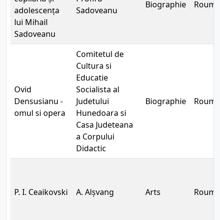
Biographie
Rouma
adolescența
Sadoveanu
lui Mihail
Sadoveanu
Comitetul de
Cultura si
Educatie
Ovid
Socialista al
Densusianu -
Judetului
Biographie
Rouma
omul si opera
Hunedoara si
Casa Judeteana
a Corpului
Didactic
P. I. Ceaikovski
A. Alșvang
Arts
Rouma