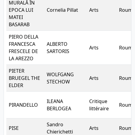
MURALĂ ÎN
EPOCA LUI
Cornelia Pillat
Arts
Rouma
MATEI
BASARAB
PIERO DELLA
FRANCESCA
ALBERTO
Arts
Rouma
FRESCELE DE
SARTORIS
LA AREZZO
PIETER
WOLFGANG
BRUEGEL THE
Arts
Rouma
STECHOW
ELDER
ILEANA
Critique
PIRANDELLO
Rouma
BERLOGEA
littéraire
Sandro
PISE
Arts
Rouma
Chierichetti