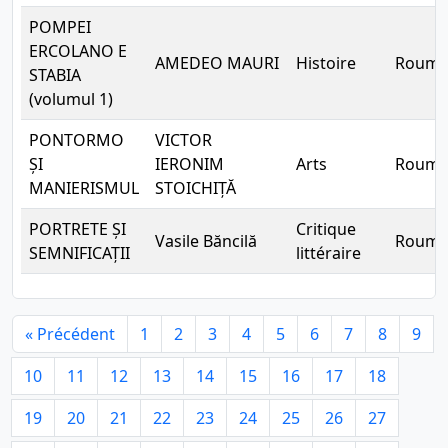
POMPEI
ERCOLANO E
AMEDEO MAURI
Histoire
Rouma
STABIA
(volumul 1)
PONTORMO
VICTOR
ȘI
IERONIM
Arts
Rouma
MANIERISMUL
STOICHIȚĂ
PORTRETE ȘI
Critique
Vasile Băncilă
Rouma
SEMNIFICAȚII
littéraire
« Précédent
1
2
3
4
5
6
7
8
9
10
11
12
13
14
15
16
17
18
19
20
21
22
23
24
25
26
27