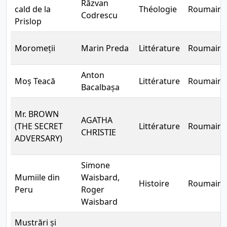
Răzvan
cald de la
Théologie
Roumain
Codrescu
Prislop
Moromeții
Marin Preda
Littérature
Roumain
Anton
Moș Teacă
Littérature
Roumain
Bacalbașa
Mr. BROWN
AGATHA
(THE SECRET
Littérature
Roumain
CHRISTIE
ADVERSARY)
Simone
Mumiile din
Waisbard,
Histoire
Roumain
Peru
Roger
Waisbard
Mustrări și