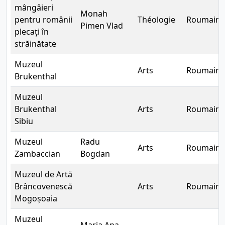
mângâieri
Monah
pentru românii
Théologie
Roumain
Pimen Vlad
plecați în
străinătate
Muzeul
Arts
Roumain
Brukenthal
Muzeul
Brukenthal
Arts
Roumain
Sibiu
Muzeul
Radu
Arts
Roumain
Zambaccian
Bogdan
Muzeul de Artă
Brâncovenescă
Arts
Roumain
Mogoșoaia
Muzeul