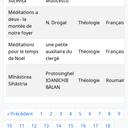
Sucevița
Musicescu
Méditations a
deux - la
N. Drogat
Théologie
Français
montée de
notre foyer
Méditations
une petite
pour le temps
auxiliaire du
Théologie
Français
de Noël
clergé
Protosinghel
Mînăstirea
IOANICHIE
Théologie
Roumain
Sihăstria
BĂLAN
« Précédent
1
2
3
4
5
6
7
8
9
10
11
12
13
14
15
16
17
18