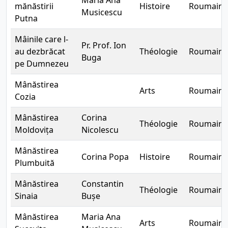
Maria Ana
mănăstirii
Histoire
Roumain
Musicescu
Putna
Mâinile care l-
Pr. Prof. Ion
au dezbrăcat
Théologie
Roumain
Buga
pe Dumnezeu
Mânăstirea
Arts
Roumain
Cozia
Mânăstirea
Corina
Théologie
Roumain
Moldovița
Nicolescu
Mânăstirea
Corina Popa
Histoire
Roumain
Plumbuită
Mânăstirea
Constantin
Théologie
Roumain
Sinaia
Bușe
Mânăstirea
Maria Ana
Arts
Roumain