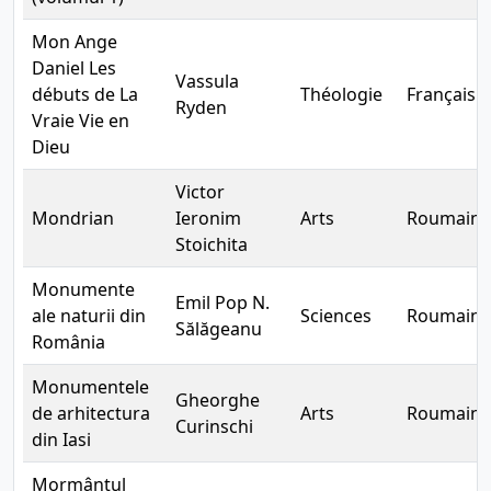
Mon Ange
Daniel Les
Vassula
débuts de La
Théologie
Français
Ryden
Vraie Vie en
Dieu
Victor
Mondrian
Ieronim
Arts
Roumain
Stoichita
Monumente
Emil Pop N.
ale naturii din
Sciences
Roumain
Sălăgeanu
România
Monumentele
Gheorghe
de arhitectura
Arts
Roumain
Curinschi
din Iasi
Mormântul