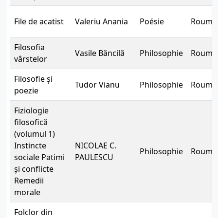
File de acatist
Valeriu Anania
Poésie
Rouma
Filosofia
Vasile Băncilă
Philosophie
Rouma
vârstelor
Filosofie și
Tudor Vianu
Philosophie
Rouma
poezie
Fiziologie
filosofică
(volumul 1)
Instincte
NICOLAE C.
Philosophie
Rouma
sociale Patimi
PAULESCU
și conflicte
Remedii
morale
Folclor din