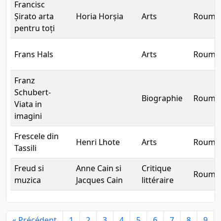
Francisc
Șirato arta
Horia Horșia
Arts
Rouma
pentru toți
Frans Hals
Arts
Rouma
Franz
Schubert-
Biographie
Rouma
Viata in
imagini
Frescele din
Henri Lhote
Arts
Rouma
Tassili
Freud si
Anne Cain si
Critique
Rouma
muzica
Jacques Cain
littéraire
« Précédent
1
2
3
4
5
6
7
8
9