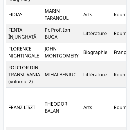
MARIN
FIDIAS
Arts
Rouma
TARANGUL
FIINTA
Pr. Prof. Ion
Littérature
Rouma
ÎNJUNGHATĂ
BUGA
FLORENCE
JOHN
Biographie
Françai
NIGHTINGALE
MONTGOMERY
FOLCLOR DIN
TRANSILVANIA
MIHAI BENIUC
Littérature
Rouma
(volumul 2)
THEODOR
FRANZ LISZT
Arts
Rouma
BALAN