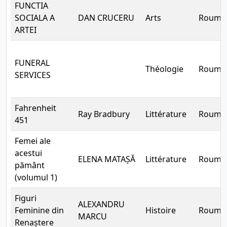
FUNCTIA
SOCIALA A
DAN CRUCERU
Arts
Rouma
ARTEI
FUNERAL
Théologie
Rouma
SERVICES
Fahrenheit
Ray Bradbury
Littérature
Rouma
451
Femei ale
acestui
ELENA MATAȘĂ
Littérature
Rouma
pământ
(volumul 1)
Figuri
ALEXANDRU
Feminine din
Histoire
Rouma
MARCU
Renaștere