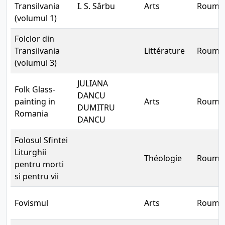
Transilvania
I. S. Sârbu
Arts
Rouma
(volumul 1)
Folclor din
Transilvania
Littérature
Rouma
(volumul 3)
JULIANA
Folk Glass-
DANCU
painting in
Arts
Rouma
DUMITRU
Romania
DANCU
Folosul Sfintei
Liturghii
Théologie
Rouma
pentru morti
si pentru vii
Fovismul
Arts
Rouma