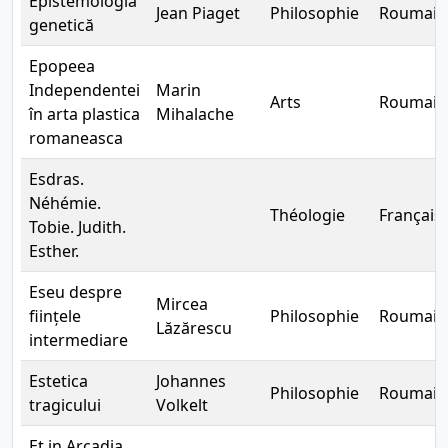
Epistemologia
Jean Piaget
Philosophie
Roumain
genetică
Epopeea
Independentei
Marin
Arts
Roumain
în arta plastica
Mihalache
romaneasca
Esdras.
Néhémie.
Théologie
Français
Tobie. Judith.
Esther.
Eseu despre
Mircea
ființele
Philosophie
Roumain
Lăzărescu
intermediare
Estetica
Johannes
Philosophie
Roumain
tragicului
Volkelt
Et in Arcadia