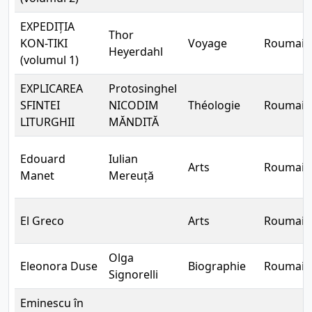
EXPEDIȚIA
Thor
KON-TIKI
Voyage
Roumain
Heyerdahl
(volumul 1)
EXPLICAREA
Protosinghel
SFINTEI
NICODIM
Théologie
Roumain
LITURGHII
MĂNDITĂ
Edouard
Iulian
Arts
Roumain
Manet
Mereuță
El Greco
Arts
Roumain
Olga
Eleonora Duse
Biographie
Roumain
Signorelli
Eminescu în