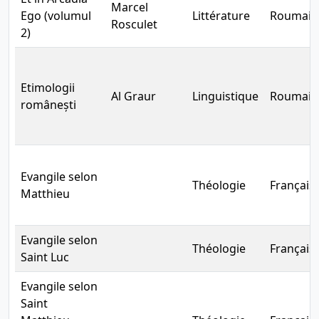
Marcel
Ego (volumul
Littérature
Roumain
Rosculet
2)
Etimologii
Al Graur
Linguistique
Roumain
românești
Evangile selon
Théologie
Français
Matthieu
Evangile selon
Théologie
Français
Saint Luc
Evangile selon
Saint