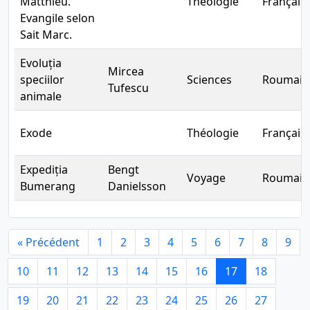
Matthieu.
Théologie
Français
Evangile selon
Sait Marc.
Evoluția
Mircea
speciilor
Sciences
Roumain
Tufescu
animale
Exode
Théologie
Français
Expediția
Bengt
Voyage
Roumain
Bumerang
Danielsson
« Précédent
1
2
3
4
5
6
7
8
9
10
11
12
13
14
15
16
17
18
19
20
21
22
23
24
25
26
27