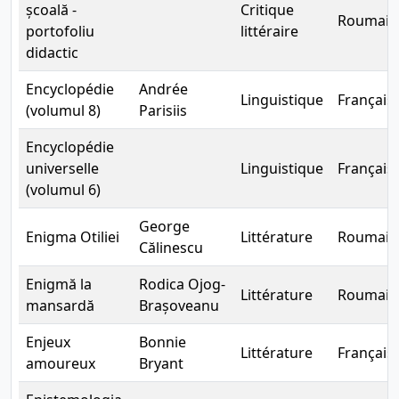
școală -
Critique
Roumain
portofoliu
littéraire
didactic
Encyclopédie
Andrée
Linguistique
Français
(volumul 8)
Parisiis
Encyclopédie
universelle
Linguistique
Français
(volumul 6)
George
Enigma Otiliei
Littérature
Roumain
Călinescu
Enigmă la
Rodica Ojog-
Littérature
Roumain
mansardă
Brașoveanu
Enjeux
Bonnie
Littérature
Français
amoureux
Bryant