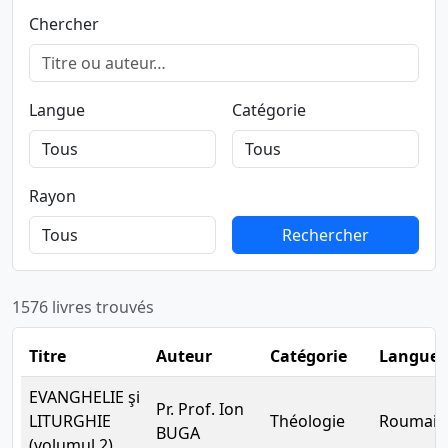
Chercher
Langue
Catégorie
Rayon
Rechercher
Rechercher
1576 livres trouvés
Titre
Auteur
Catégorie
Langue
EVANGHELIE şi
Pr. Prof. Ion
LITURGHIE
Théologie
Roumain
BUGA
(volumul 2)